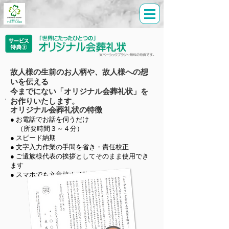
故人様の生前のお人柄や、故人様への想
いを伝える
今までにない「オリジナル会葬礼状」を
お作りいたします。
オリジナル会葬礼状の特徴
● お電話でお話を伺うだけ
（所要時間３～４分）
● スピード納期
● 文字入力作業の手間を省き・責任校正
● ご遺族様代表の挨拶としてそのまま使用でき
ます
● スマホでも文章校正可能に！